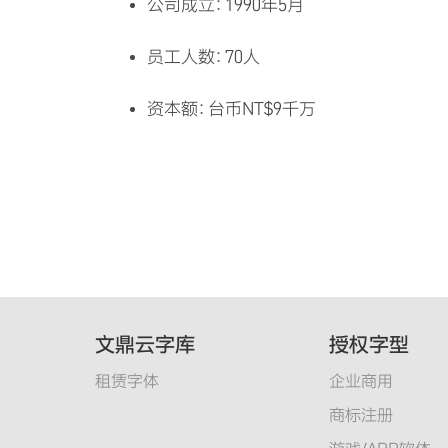
公司成立：1990年5月
员工人数：70人
资本额：台币NT$9千万
文鼎云字库
授权字型
租赁字体
企业商用
商标注册