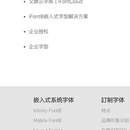
文鼎云字库｜
iFontCloud
iFont®嵌入式字型解决方案
企业授权
企业字型
嵌入式系统字体
訂制字体
Infinity Font®
特点
Mobile Font®
品牌形象识别