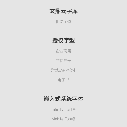
文鼎云字库
租赁字体
授权字型
企业商用
商标注册
游戏/APP软体
电子书
嵌入式系统字体
Infinity Font®
Mobile Font®