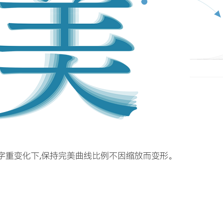
在字重变化下,保持完美曲线比例不因缩放而变形。
进行曲线及字构微调,以达到视觉平衡。