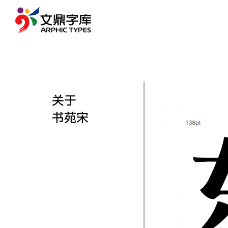
关于
书苑宋