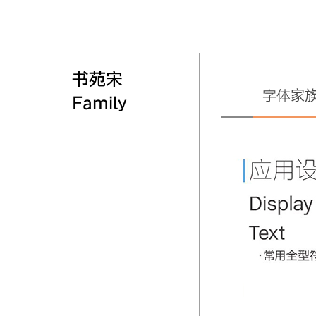
书苑宋
字体家
Family