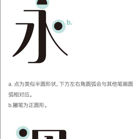
a.横直笔画粗细比例为1:6横笔首尾圆润设计。
a. 横直笔画粗细比例为1:6
b.捺笔为细笔。
b.左下角为直角。
a. 点为类似半圆形状，下方左右角圆弧会与其他笔画圆
弧相对应。
b.撇笔为正圆形。