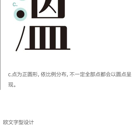
c.扁撇笔为细笔。
c.撇笔笔头为粗笔、笔尾收细。
d. 挑笔为细笔。
d. 勾笔笔尾依空间比例收粗笔。
e. 撇笔依视觉比例改为细笔。
c.点为正圆形，依比例分布，不一定全部点都会以圆点呈
f. 勾笔笔尾收细。
现。
欧文字型设计