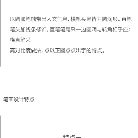
以圆弧笔触带出人文气息，横笔头尾皆为圆润形。直笔
笔头加线条修饰，直笔笔尾采一边圆润与转角相乎应；
横直笔采
高对比度做法，点以正圆点点出字的特点。
笔画设计特点
特点一